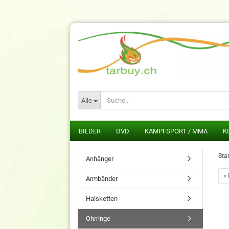
Alle
BILDER
DVD
KAMPFSPORT / MMA
K
Star
Anhänger
« 
Armbänder
Halsketten
Ohrringe