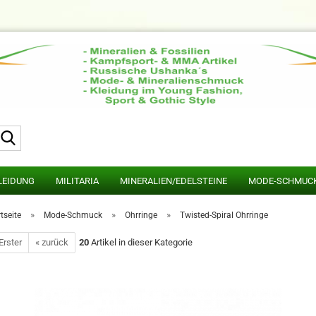
Suche...
LEIDUNG
MILITARIA
MINERALIEN/EDELSTEINE
MODE-SCHMUC
»
»
»
tseite
Mode-Schmuck
Ohrringe
Twisted-Spiral Ohrringe
Erster
« zurück
20
Artikel in dieser Kategorie