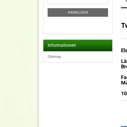
ZUR
Mail
NEWSLETTER-
ANMELDUNG
ANMELDEN
T
Informationen
El
Sitemap
L
Br
F
Ma
10