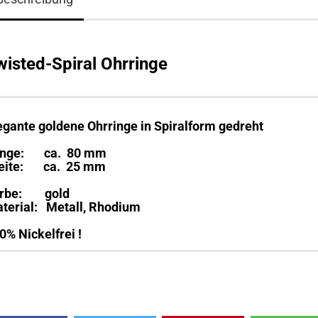
wisted-Spiral Ohrringe
egante goldene Ohrringe in Spiralform gedreht
änge: ca. 80 mm
eite: ca. 25 mm
arbe: gold
terial: Metall, Rhodium
0% Nickelfrei !