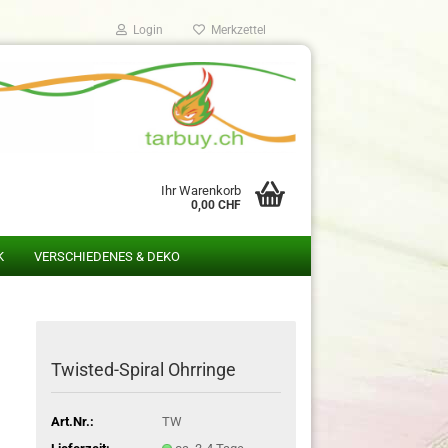
Login
Merkzettel
Ihr Warenkorb
0,00 CHF
K
VERSCHIEDENES & DEKO
Twisted-Spiral Ohrringe
Art.Nr.:
TW