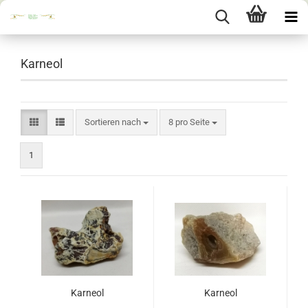
Karneol
Sortieren nach
pro Seite
Sortieren nach
8 pro Seite
1
Karneol
Karneol