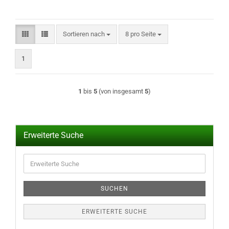
Sortieren nach
pro Seite
Sortieren nach
8 pro Seite
1
1
bis
5
(von insgesamt
5
)
Erweiterte Suche
Erweiterte
Suche
SUCHEN
ERWEITERTE SUCHE