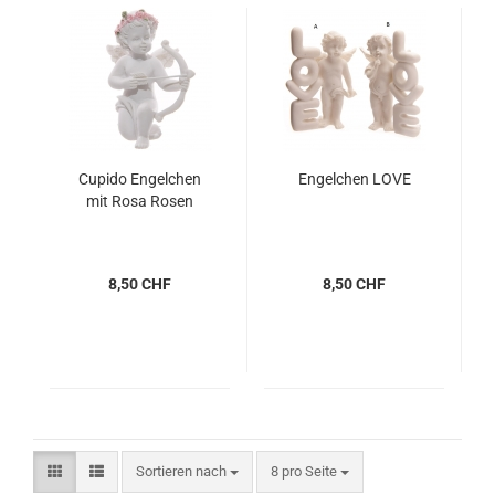
Cupido Engelchen
Engelchen LOVE
mit Rosa Rosen
8,50 CHF
8,50 CHF
Sortieren nach
pro Seite
Sortieren nach
8 pro Seite