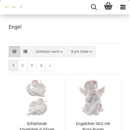
Engel
Sortieren nach
pro Seite
Sortieren nach
8 pro Seite
1
2
3
4
»
Schlafende
Engelchen Sitzt mit
Engelchen in Flügel
Rosa Rosen