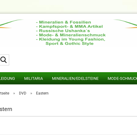
Suche...
LEIDUNG
MILITARIA
MINERALIEN/EDELSTEINE
MODE-SCHMUC
»
»
tseite
DVD
Eastern
stern