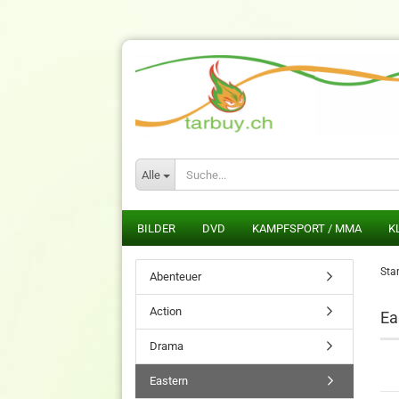
Alle
BILDER
DVD
KAMPFSPORT / MMA
K
Star
Abenteuer
Action
Ea
Drama
Eastern