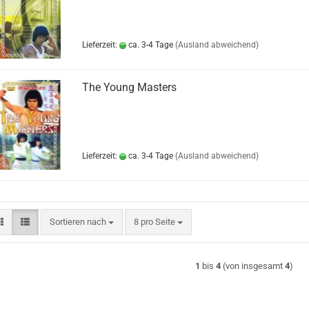
Lieferzeit:
ca. 3-4 Tage
(Ausland abweichend)
The Young Masters
Lieferzeit:
ca. 3-4 Tage
(Ausland abweichend)
Sortieren nach
pro Seite
Sortieren nach
8 pro Seite
1
bis
4
(von insgesamt
4
)