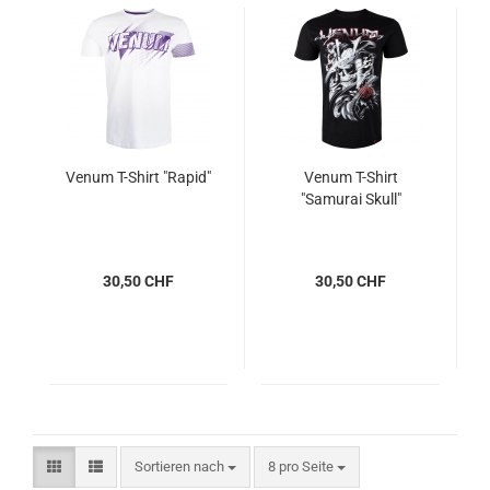
Venum T-Shirt "Rapid"
Venum T-Shirt
"Samurai Skull"
30,50 CHF
30,50 CHF
Sortieren nach
pro Seite
Sortieren nach
8 pro Seite