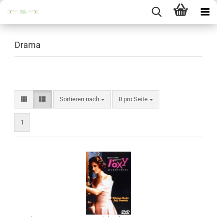
Drama
Sortieren nach
pro Seite
Sortieren nach
8 pro Seite
1