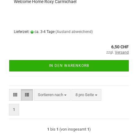
Welcome Home Roxy Carmichael
Lieferzeit:
ca. 3-4 Tage
(Ausland abweichend)
6,50 CHF
zzgl.
Versand
IN DEN WARENKORB
Sortieren nach
pro Seite
Sortieren nach
8 pro Seite
1
1
bis
1
(von insgesamt
1
)