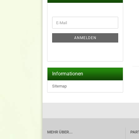
WEITER
E-
ZUR
Mail
NEWSLETTER-
ANMELDUNG
ANMELDEN
Informationen
Sitemap
MEHR ÜBER...
PAR