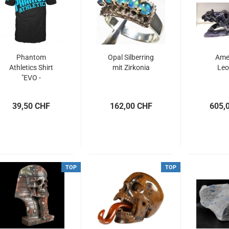
Phantom
Opal Silberring
Ame
Athletics Shirt
mit Zirkonia
Leo
"EVO -
Supporter...
39,50 CHF
162,00 CHF
605,
TOP
TOP