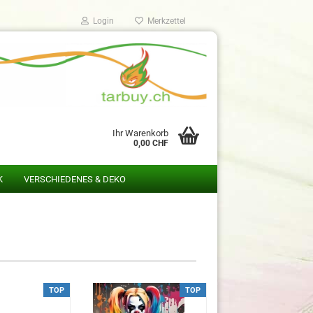
Login
Merkzettel
Ihr Warenkorb
0,00 CHF
K
VERSCHIEDENES & DEKO
TOP
TOP