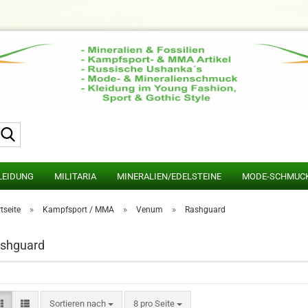
Suche...
LEIDUNG
MILITARIA
MINERALIEN/EDELSTEINE
MODE-SCHMUC
»
»
»
tseite
Kampfsport / MMA
Venum
Rashguard
shguard
Sortieren nach
pro Seite
Sortieren nach
8 pro Seite