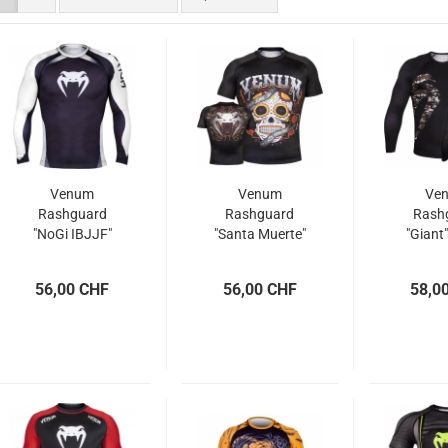
Venum
Venum
Ve
Rashguard
Rashguard
Rash
"NoGi IBJJF"
"Santa Muerte"
"Giant
Lan
56,00 CHF
56,00 CHF
58,0