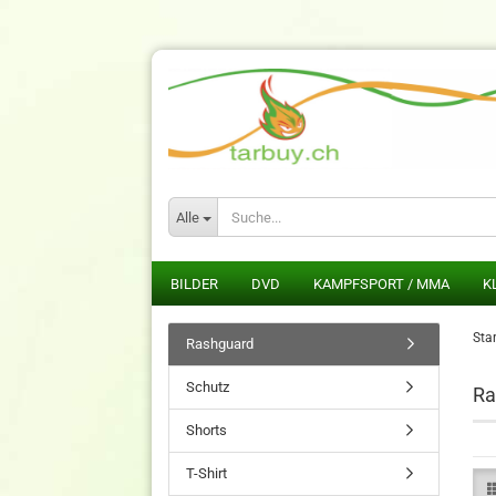
Alle
BILDER
DVD
KAMPFSPORT / MMA
K
Star
Rashguard
Schutz
Ra
Shorts
T-Shirt