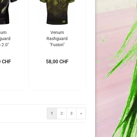
num
Venum
guard
Rashguard
 2.0"
"Fusion"
0 CHF
58,00 CHF
1
2
3
»