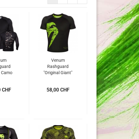
num
Venum
guard
Rashguard
" Camo
"Original Giant"
garm
neon
0 CHF
58,00 CHF