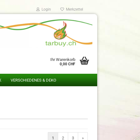
Login
Merkzettel
Ihr Warenkorb
0,00 CHF
K
VERSCHIEDENES & DEKO
1
2
3
»