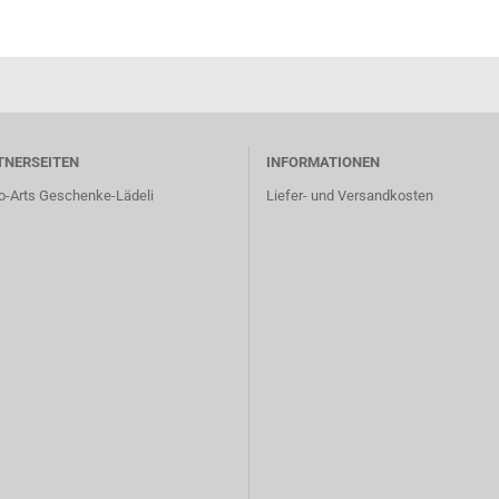
TNERSEITEN
INFORMATIONEN
o-Arts Geschenke-Lädeli
Liefer- und Versandkosten