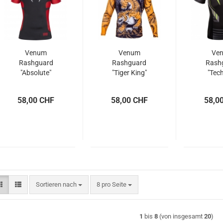
Venum
Venum
Ve
Rashguard
Rashguard
Rash
"Absolute"
"Tiger King"
"Tech
58,00 CHF
58,00 CHF
58,0
Sortieren nach
pro Seite
Sortieren nach
8 pro Seite
1
bis
8
(von insgesamt
20
)