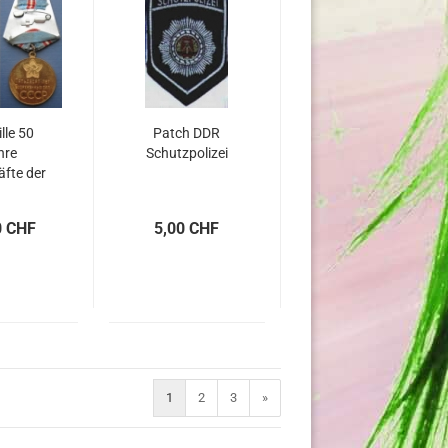
lle 50
Patch DDR
hre
Schutzpolizei
äfte der
SSR
0 CHF
5,00 CHF
1
2
3
»