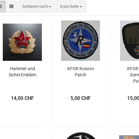
Sortieren nach
pro Seite
Sortieren nach
8 pro Seite
Hammer und
KFOR Kosovo
KFOR
Sichel Emblem
Patch
Ger
Pa
14,00 CHF
5,00 CHF
15,0