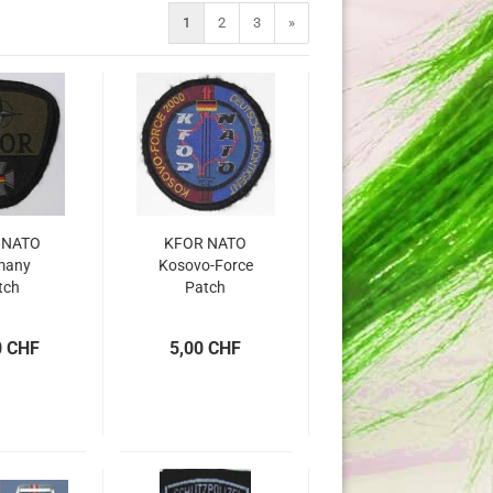
1
2
3
»
 NATO
KFOR NATO
many
Kosovo-Force
tch
Patch
0 CHF
5,00 CHF