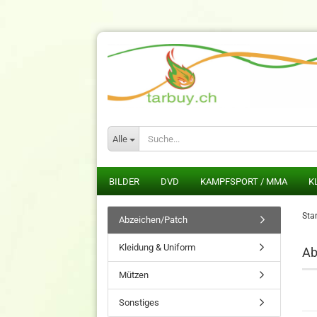
Alle
BILDER
DVD
KAMPFSPORT / MMA
K
Star
Abzeichen/Patch
Kleidung & Uniform
Ab
Mützen
Sonstiges