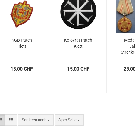
KGB Patch
Kolovrat Patch
Medai
Klett
Klett
Ja
Streitkr
Ud
13,00 CHF
15,00 CHF
25,0
Sortieren nach
pro Seite
Sortieren nach
8 pro Seite