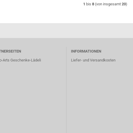
1
bis
8
(von insgesamt
20
)
TNERSEITEN
INFORMATIONEN
o-Arts Geschenke-Lädeli
Liefer- und Versandkosten