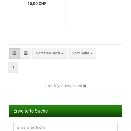
15,00 CHF
Sortieren nach
pro Seite
Sortieren nach
8 pro Seite
1
1
bis
3
(von insgesamt
3
)
Erweiterte Suche
Erweiterte
Suche