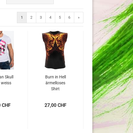
1
2
3
4
5
6
»
n Skull
Burn in Hell
t weiss
ärmelloses
Shirt
0 CHF
27,00 CHF