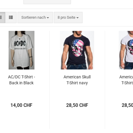
Sortieren nach
pro Seite
Sortieren nach
8 pro Seite
AC/DC T-Shirt -
American Skull
America
Back in Black
T-Shirt navy
T-Shir
14,00 CHF
28,50 CHF
28,5