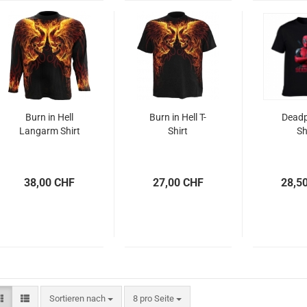
Burn in Hell
Burn in Hell T-
Deadp
Langarm Shirt
Shirt
Sh
38,00 CHF
27,00 CHF
28,5
Sortieren nach
pro Seite
Sortieren nach
8 pro Seite