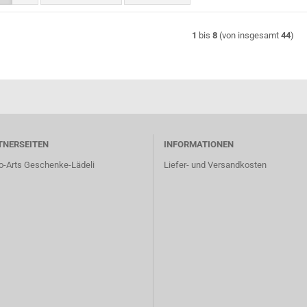
1
bis
8
(von insgesamt
44
)
TNERSEITEN
INFORMATIONEN
o-Arts Geschenke-Lädeli
Liefer- und Versandkosten