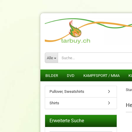
Alle
BILDER
DVD
KAMPFSPORT / MMA
K
Star
Pullover, Sweatshirts
Shirts
He
Erweiterte Suche