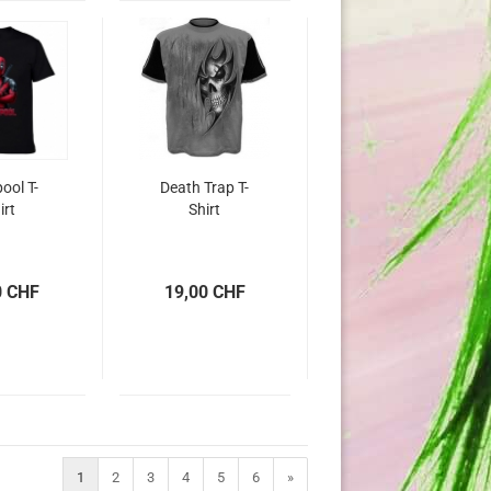
ool T-
Death Trap T-
irt
Shirt
0 CHF
19,00 CHF
1
2
3
4
5
6
»