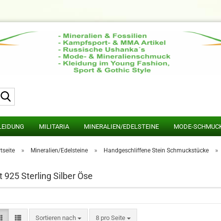
Suche...
LEIDUNG
MILITARIA
MINERALIEN/EDELSTEINE
MODE-SCHMUC
»
»
»
tseite
Mineralien/Edelsteine
Handgeschliffene Stein Schmuckstücke
t 925 Sterling Silber Öse
Sortieren nach
pro Seite
Sortieren nach
8 pro Seite