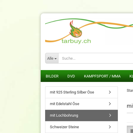
Alle
BILDER
DVD
KAMPFSPORT / MMA
K
Star
mit 925 Sterling Silber Öse
mit Edelstahl Öse
mi
mit Lochbohrung
Schweizer Steine