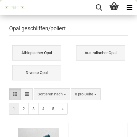
Opal geschliffen/poliert
Äthiopischer Opal
Australischer Opal
Diverse Opal
Sortieren nach
pro Seite
Sortieren nach
8 pro Seite
1
2
3
4
5
»