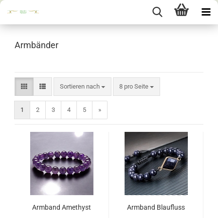
Armbänder
Sortieren nach
pro Seite
Sortieren nach
8 pro Seite
1
2
3
4
5
»
Armband Amethyst
Armband Blaufluss