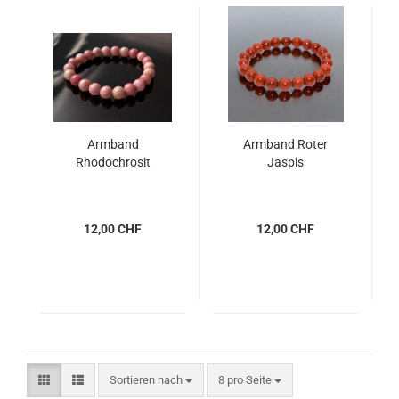
Armband
Armband Roter
Rhodochrosit
Jaspis
12,00 CHF
12,00 CHF
Sortieren nach
pro Seite
Sortieren nach
8 pro Seite