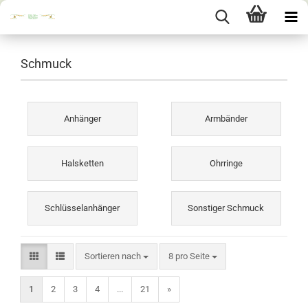
Schmuck
Anhänger
Armbänder
Halsketten
Ohrringe
Schlüsselanhänger
Sonstiger Schmuck
Sortieren nach
pro Seite
Sortieren nach
8 pro Seite
1
2
3
4
...
21
»