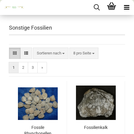
Sonstige Fossilien
Sortieren nach
pro Seite
Sortieren nach
8 pro Seite
1
2
3
»
Fossile
Fossilienkalk
Rhynchonellen