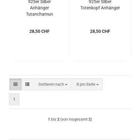
925er Silber
925er Silber
Anhänger
Totenkopf Anhänger
Tutanchamun
28,50 CHF
28,50 CHF
Sortieren nach
pro Seite
Sortieren nach
8 pro Seite
1
1
bis
2
(von insgesamt
2
)