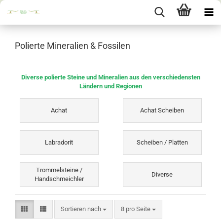
Polierte Mineralien & Fossilen
Diverse polierte Steine und Mineralien aus den verschiedensten
Ländern und Regionen
Achat
Achat Scheiben
Labradorit
Scheiben / Platten
Trommelsteine /
Diverse
Handschmeichler
Sortieren nach
pro Seite
Sortieren nach
8 pro Seite