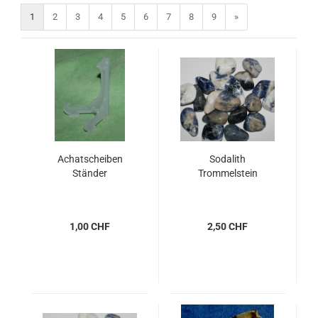
1
2
3
4
5
6
7
8
9
»
Achatscheiben
Sodalith
Ständer
Trommelstein
1,00 CHF
2,50 CHF