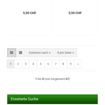
5,50 CHF
5,50 CHF
Sortieren nach
pro Seite
Sortieren nach
8 pro Seite
1
2
3
4
5
6
7
8
9
»
1
bis
8
(von insgesamt
67
)
Erweiterte Suche