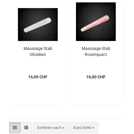
Masssage Stab
Masssage Stab
Obsidian
Rosenquarz
16,00 CHF
16,00 CHF
Sortieren nach
pro Seite
Sortieren nach
8 pro Seite