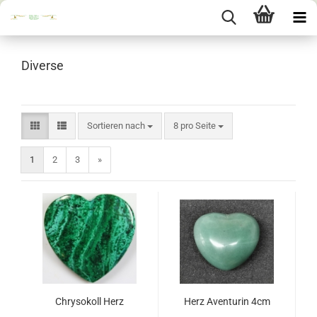
Diverse
Sortieren nach
pro Seite
Sortieren nach
8 pro Seite
1
2
3
»
Chrysokoll Herz
Herz Aventurin 4cm