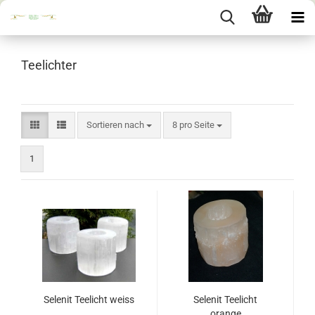
Teelichter
Sortieren nach
pro Seite
Sortieren nach
8 pro Seite
1
Selenit Teelicht weiss
Selenit Teelicht
orange