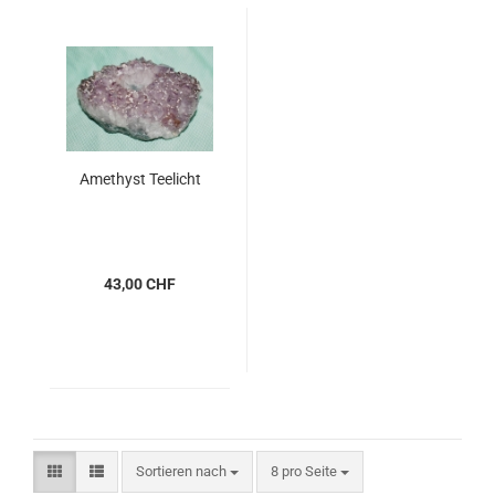
Amethyst Teelicht
43,00 CHF
Sortieren nach
pro Seite
Sortieren nach
8 pro Seite