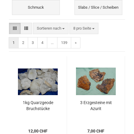
Schmuck
Slabs / Slice / Scheiben
Sortieren nach
pro Seite
Sortieren nach
8 pro Seite
1
2
3
4
...
139
»
1kg Quarzgeode
3 Erzgesteine mit
Bruchstücke
Azurit
12,00 CHF
7,00 CHF