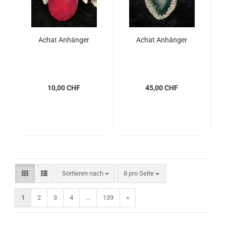
Achat Anhänger
Achat Anhänger
10,00 CHF
45,00 CHF
Sortieren nach
pro Seite
Sortieren nach
8 pro Seite
1
2
3
4
...
139
»