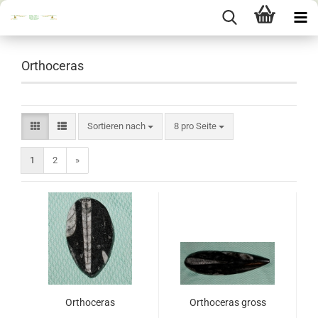
Orthoceras
Sortieren nach
pro Seite
Sortieren nach
8 pro Seite
1
2
»
Orthoceras
Orthoceras gross