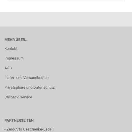
MEHR ÜBER...
Kontakt
Impressum
AGB
Liefer- und Versandkosten
Privatsphäre und Datenschutz
Callback Service
PARTNERSEITEN
-
Zero-Arts Geschenke-Lädeli