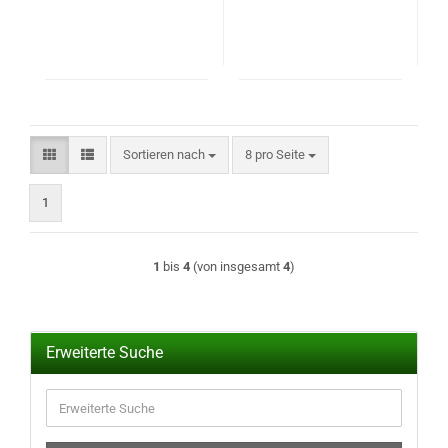
Sortieren nach
pro Seite
Sortieren nach
8 pro Seite
1
1
bis
4
(von insgesamt
4
)
Erweiterte Suche
Erweiterte
Suche