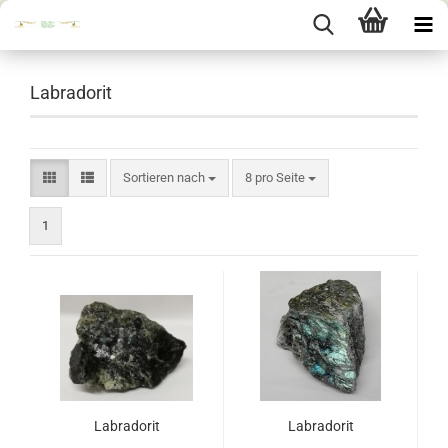
Labradorit
Sortieren nach
pro Seite
Sortieren nach
8 pro Seite
1
Labradorit
Labradorit