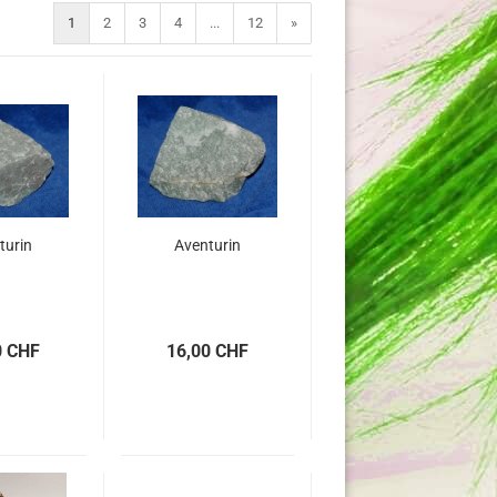
1
2
3
4
...
12
»
turin
Aventurin
0 CHF
16,00 CHF