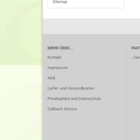
Sitemap
MEHR ÜBER...
PAR
Kontakt
-
Zer
Impressum
AGB
Liefer- und Versandkosten
Privatsphäre und Datenschutz
Callback Service