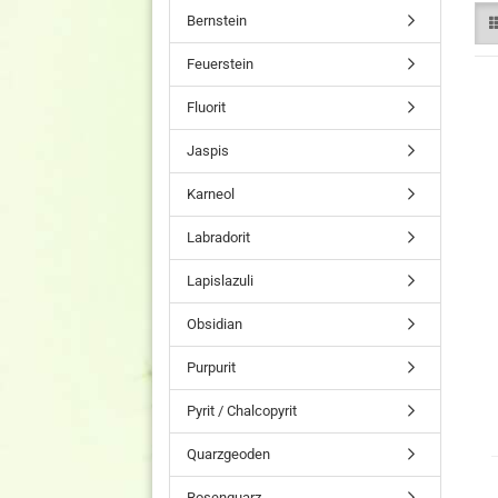
Bernstein
Feuerstein
Fluorit
Jaspis
Karneol
Labradorit
Lapislazuli
Obsidian
Purpurit
Pyrit / Chalcopyrit
Quarzgeoden
Rosenquarz