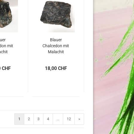
uer
Blauer
don mit
Chalcedon mit
chit
Malachit
0 CHF
18,00 CHF
1
2
3
4
...
12
»