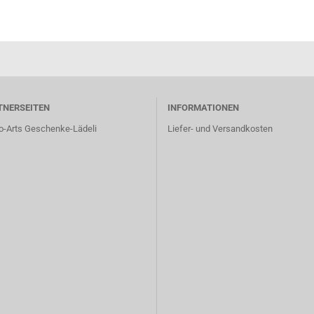
TNERSEITEN
INFORMATIONEN
o-Arts Geschenke-Lädeli
Liefer- und Versandkosten