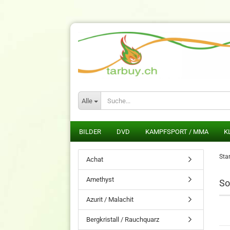
Alle
BILDER
DVD
KAMPFSPORT / MMA
K
Star
Achat
Amethyst
So
Azurit / Malachit
Bergkristall / Rauchquarz