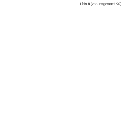
1
bis
8
(von insgesamt
90
)