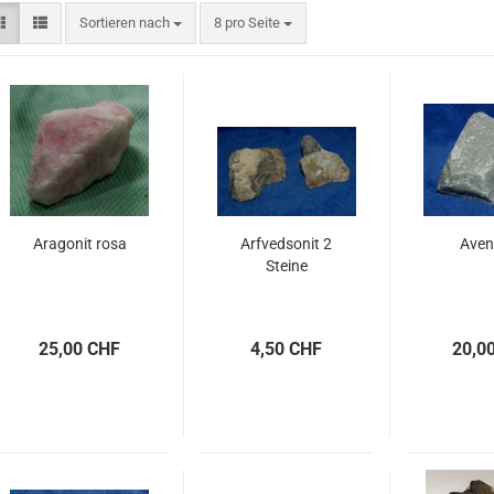
Sortieren nach
pro Seite
Sortieren nach
8 pro Seite
Aragonit rosa
Arfvedsonit 2
Aven
Steine
25,00 CHF
4,50 CHF
20,0