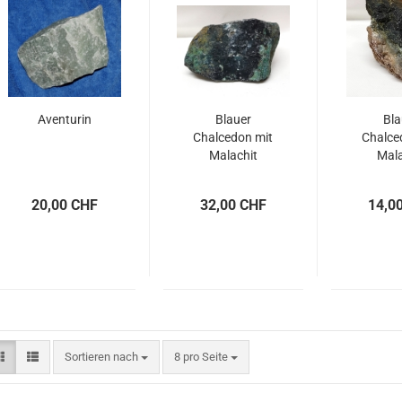
Aventurin
Blauer
Bla
Chalcedon mit
Chalce
Malachit
Mala
20,00 CHF
32,00 CHF
14,0
Sortieren nach
pro Seite
Sortieren nach
8 pro Seite