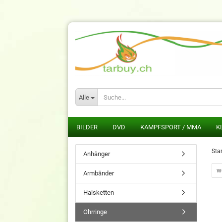
Alle
BILDER
DVD
KAMPFSPORT / MMA
K
Star
Anhänger
we
Armbänder
Halsketten
Ohrringe