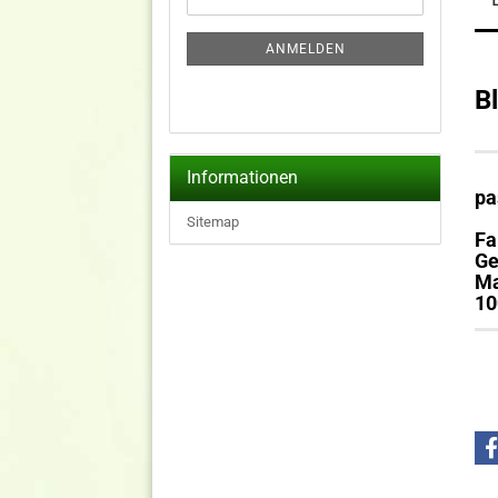
ZUR
Mail
NEWSLETTER-
ANMELDUNG
ANMELDEN
B
Informationen
pa
Sitemap
F
Ge
Ma
10