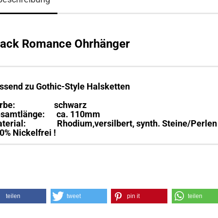
lack Romance Ohrhänger
ssend zu Gothic-Style Halsketten
arbe: schwarz
samtlänge: ca. 110mm
terial: Rhodium,versilbert, synth. Steine/Perlen
0% Nickelfrei !
teilen
tweet
pin it
teilen