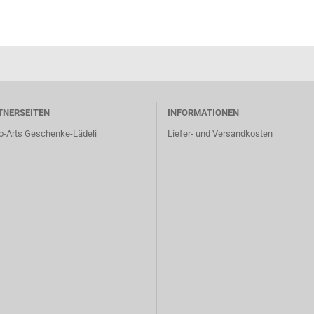
TNERSEITEN
INFORMATIONEN
o-Arts Geschenke-Lädeli
Liefer- und Versandkosten