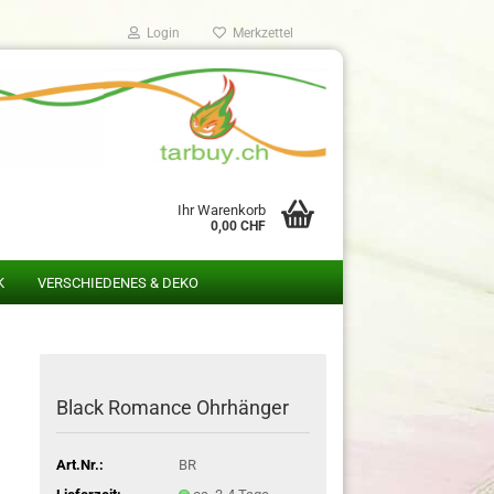
Login
Merkzettel
Ihr Warenkorb
0,00 CHF
K
VERSCHIEDENES & DEKO
Black Romance Ohrhänger
Art.Nr.:
BR