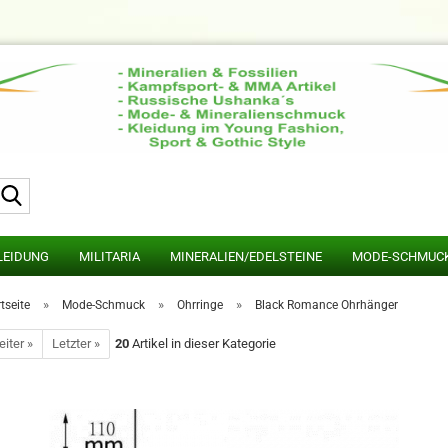
Suche...
LEIDUNG
MILITARIA
MINERALIEN/EDELSTEINE
MODE-SCHMUC
»
»
»
tseite
Mode-Schmuck
Ohrringe
Black Romance Ohrhänger
iter »
Letzter »
20
Artikel in dieser Kategorie