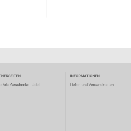
TNERSEITEN
INFORMATIONEN
o-Arts Geschenke-Lädeli
Liefer- und Versandkosten