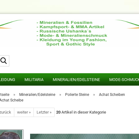
Suche...
LEIDUNG
MILITARIA
MINERALIEN/EDELSTEINE
MODE-SCHMUC
»
»
»
tseite
Mineralien/Edelsteine
Polierte Steine
Achat Scheiben
Achat Scheibe
 zurück
weiter »
Letzter »
20
Artikel in dieser Kategorie