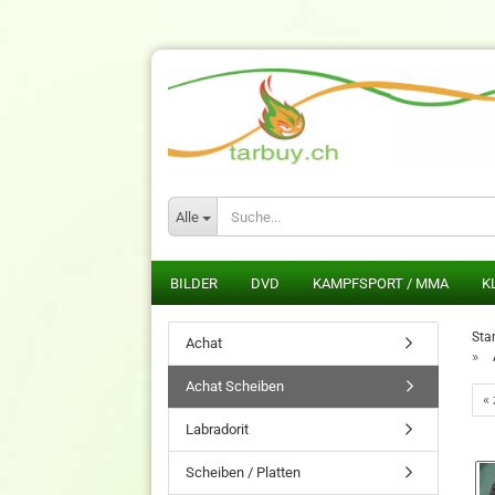
Alle
BILDER
DVD
KAMPFSPORT / MMA
K
Star
Achat
»
Achat Scheiben
«
Labradorit
Scheiben / Platten