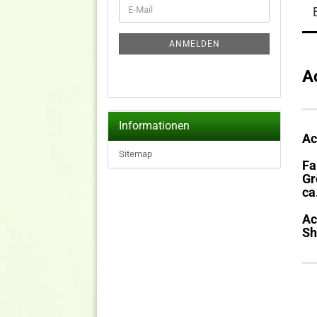
WEITER
E-
ZUR
Mail
NEWSLETTER-
ANMELDUNG
ANMELDEN
A
Informationen
Ac
Sitemap
Fa
Gr
ca
Ac
Sh