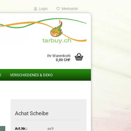
Login
Merkzettel
Ihr Warenkorb
0,00 CHF
K
VERSCHIEDENES & DEKO
Achat Scheibe
Art.Nr.:
as9