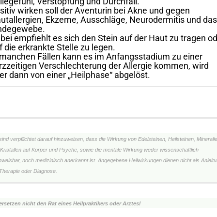
llegefühl, Verstopfung und Durchfall.
sitiv wirken soll der Aventurin bei Akne und gegen
utallergien, Ekzeme, Ausschläge, Neurodermitis und das
ndegewebe.
bei empfiehlt es sich den Stein auf der Haut zu tragen o
f die erkrankte Stelle zu legen.
 manchen Fällen kann es im Anfangsstadium zu einer
rzzeitigen Verschlechterung der Allergie kommen, wird
er dann von einer „Heilphase“ abgelöst.
sind verpflichtet darauf hinzuweisen, dass die Wirkung von Edelsteinen, Heilsteinen, Minerali
Kristallen auf Körper und Psyche, sowie die mentale Wirkung weder wissenschaftlich
weisbar, noch medizinisch anerkannt ist. Angegebene Heilwirkungen dienen nicht als Anleit
Therapie oder Diagnose.
ersetzen nicht den Rat eines Heilpraktikers oder Arztes!