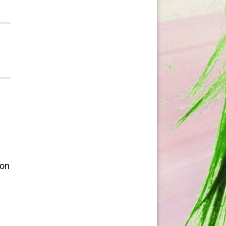
von
e