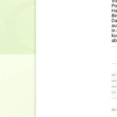
Vö
Po
Ha
Bi
Da
au
In
ku
ab
Wir 
und 
nach
zur 
Sie 