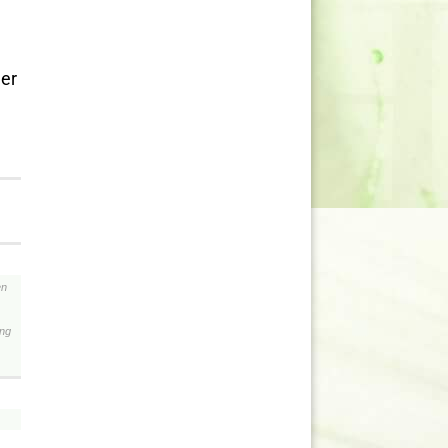
der
en
ung