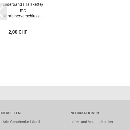
Lederband (Halskette)
mit
Karabinerverschluss...
2,00 CHF
TNERSEITEN
INFORMATIONEN
o-Arts Geschenke-Lädeli
Liefer- und Versandkosten