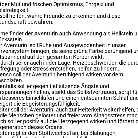
äger Mut und frischen Optimismus, Ehrgeiz und
elstrebigkeit.
 soll helfen, wahre Freunde zu erkennen und diese
eundschaft bewahren.
rne findet der Aventurin auch Anwendung als Heilstein 
ücksstein.
r Aventurin soll Ruhe und Ausgewogenheit in unser
rvensystem bringen, da seine grüne Farbe beruhigend u
tspannend auf den gesamten Körper wirkt.
durch sei er auch in der Lage, Herzbeschwerden die dur
fregung oder Stress entstehen, helfen zu lindern.
enso soll der Aventurin beruhigend wirken vor dem
nschlafen.
enfalls soll er gegen tief sitzende Ängste und
rspannungen helfen, stärkt das Selbstvertrauen, sorgt fü
n besseres Einschlafen und einen entspannten Schlaf un
eigert die Begeisterungsfähigkeit.
iter soll der Aventurin auch zur Heiterkeit weiterhelfen, 
 die Menschen gelöster und freier vom Alltagsstress mac
ch soll er positiv auf die Herzgegend wirken und fördert 
generation dieses Organs.
iter regt er den Stoffwechsel an, bei Blähungen,