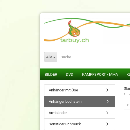
Alle
BILDER
DVD
KAMPFSPORT / MMA
K
Star
Anhänger mit Öse
»
Anhänger Lochstein
« 
Armbänder
Sonstiger Schmuck