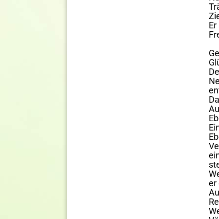
Tr
Zi
Er
Fr
Ge
Gl
De
Ne
en
Da
Au
Eb
Ei
Eb
Ve
ei
st
We
er
Au
Re
We