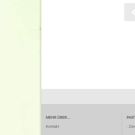
MEHR ÜBER...
PAR
Kontakt
-
Zer