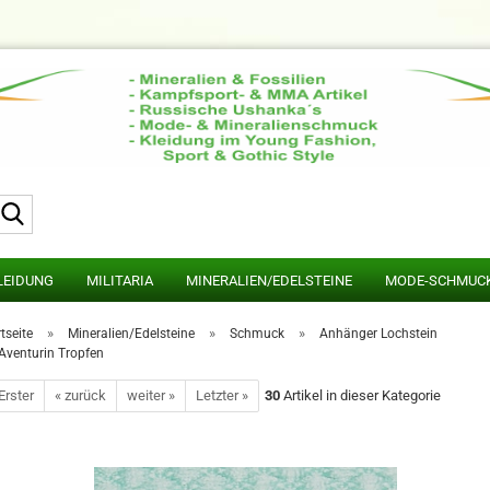
Suche...
LEIDUNG
MILITARIA
MINERALIEN/EDELSTEINE
MODE-SCHMUC
»
»
»
tseite
Mineralien/Edelsteine
Schmuck
Anhänger Lochstein
Aventurin Tropfen
Erster
« zurück
weiter »
Letzter »
30
Artikel in dieser Kategorie