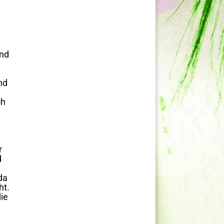
und
nd
ch
r
d
da
ht.
die