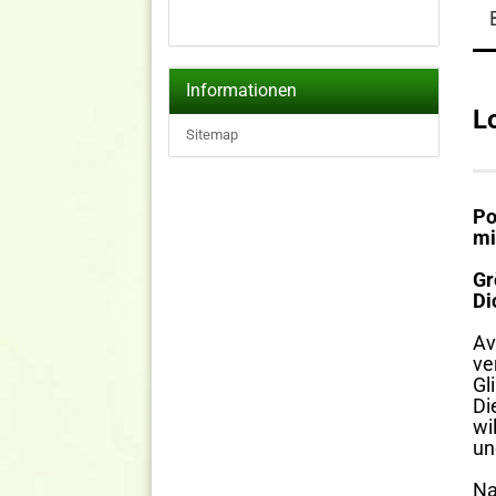
Informationen
L
Sitemap
Po
mi
Gr
Di
Av
ve
Gl
Di
wi
un
Na