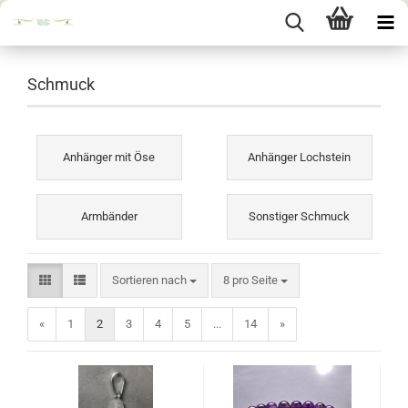
Schmuck
Anhänger mit Öse
Anhänger Lochstein
Armbänder
Sonstiger Schmuck
Sortieren nach
pro Seite
Sortieren nach
8 pro Seite
«
1
2
3
4
5
...
14
»