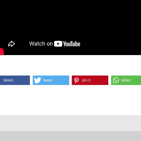
teilen
tweet
pin it
teilen