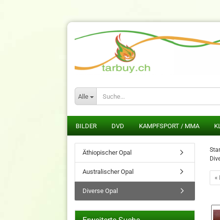
Alle
BILDER
DVD
KAMPFSPORT / MMA
K
Star
Äthiopischer Opal
Div
Australischer Opal
« 
Diverse Opal