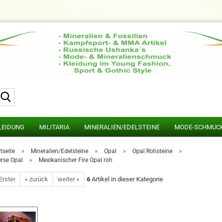
Suche...
LEIDUNG
MILITARIA
MINERALIEN/EDELSTEINE
MODE-SCHMUC
»
»
»
»
tseite
Mineralien/Edelsteine
Opal
Opal Rohsteine
»
erse Opal
Mexikanischer Fire Opal roh
Erster
« zurück
weiter »
6
Artikel in dieser Kategorie