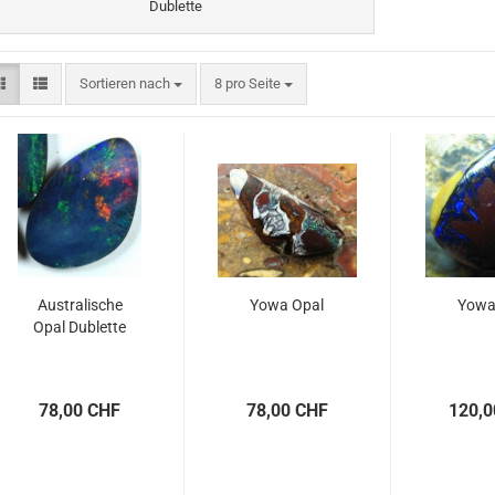
Dublette
Sortieren nach
pro Seite
Sortieren nach
8 pro Seite
Australische
Yowa Opal
Yowa
Opal Dublette
78,00 CHF
78,00 CHF
120,0