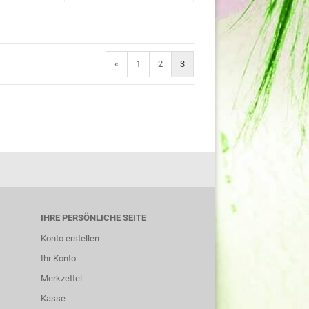
«
1
2
3
IHRE PERSÖNLICHE SEITE
Konto erstellen
Ihr Konto
Merkzettel
Kasse