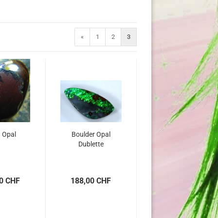
«
1
2
3
 Opal
Boulder Opal
Dublette
0 CHF
188,00 CHF