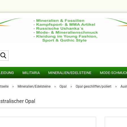
Suche...
LEIDUNG
MILITARIA
MINERALIEN/EDELSTEINE
MODE-SCHMUC
»
»
»
»
tseite
Mineralien/Edelsteine
Opal
Opal geschliffen/poliert
Aust
stralischer Opal