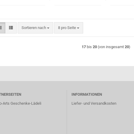
Sortieren nach
pro Seite
Sortieren nach
8 pro Seite
17
bis
20
(von insgesamt
20
)
TNERSEITEN
INFORMATIONEN
o-Arts Geschenke-Lädeli
Liefer- und Versandkosten