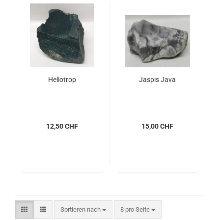
Heliotrop
Jaspis Java
12,50 CHF
15,00 CHF
Sortieren nach
pro Seite
Sortieren nach
8 pro Seite