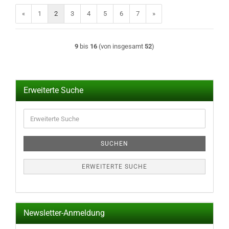
«
1
2
3
4
5
6
7
»
9
bis
16
(von insgesamt
52
)
Erweiterte Suche
Erweiterte
Suche
SUCHEN
ERWEITERTE SUCHE
Newsletter-Anmeldung