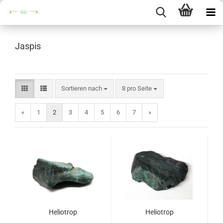
Jaspis
Sortieren nach
pro Seite
Sortieren nach
8 pro Seite
«
1
2
3
4
5
6
7
»
Heliotrop
Heliotrop