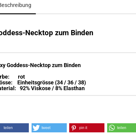
Beschreibung
oddess-Necktop zum Binden
xy Goddess-Necktop zum Binden
rbe: rot
össe: Einheitsgrösse (34 / 36 / 38)
terial: 92% Viskose / 8% Elasthan
teilen
tweet
pin it
teilen