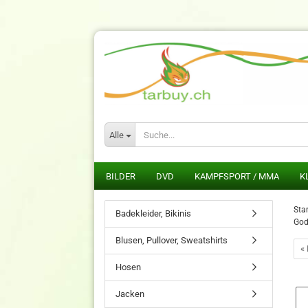
Alle
BILDER
DVD
KAMPFSPORT / MMA
K
Star
Badekleider, Bikinis
God
Blusen, Pullover, Sweatshirts
« 
Hosen
Jacken