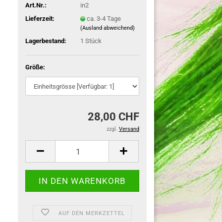
Art.Nr.:
in2
Lieferzeit:
ca. 3-4 Tage
(Ausland abweichend)
Lagerbestand:
1
Stück
Größe:
28,00 CHF
zzgl.
Versand
AUF DEN MERKZETTEL