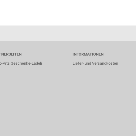
TNERSEITEN
INFORMATIONEN
o-Arts Geschenke-Lädeli
Liefer- und Versandkosten