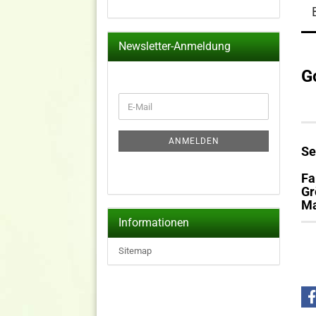
Newsletter-Anmeldung
G
WEITER
E-
ZUR
Mail
NEWSLETTER-
ANMELDUNG
ANMELDEN
Se
Fa
Gr
Ma
Informationen
Sitemap