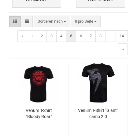
Sortieren nach
pro Seite
Sortieren nach
8 pro Seite
«
1
2
3
4
5
6
7
8
...
14
»
Venum T-Shirt
Venum T-Shirt "Giant"
"Bloody Roar"
camo 2.0