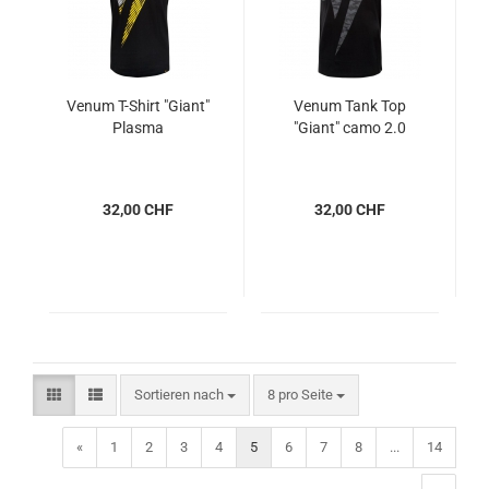
Venum T-Shirt "Giant"
Venum Tank Top
Plasma
"Giant" camo 2.0
32,00 CHF
32,00 CHF
Sortieren nach
pro Seite
Sortieren nach
8 pro Seite
«
1
2
3
4
5
6
7
8
...
14