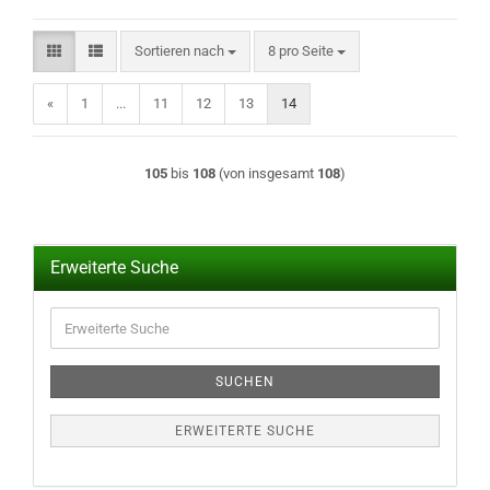
Sortieren nach
pro Seite
Sortieren nach
8 pro Seite
«
1
...
11
12
13
14
105
bis
108
(von insgesamt
108
)
Erweiterte Suche
Erweiterte
Suche
SUCHEN
ERWEITERTE SUCHE