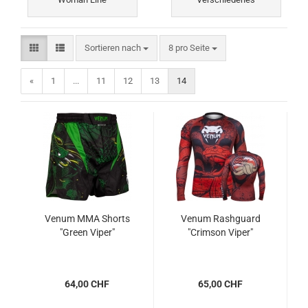
Sortieren nach
pro Seite
Sortieren nach
8 pro Seite
«
1
...
11
12
13
14
Venum MMA Shorts
Venum Rashguard
"Green Viper"
"Crimson Viper"
64,00 CHF
65,00 CHF