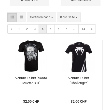
Sortieren nach
pro Seite
Sortieren nach
8 pro Seite
«
1
2
3
4
5
6
7
...
14
»
Venum T-Shirt "Santa
Venum T-Shirt
Muerte 3.0"
"Challenger"
32,00 CHF
32,00 CHF