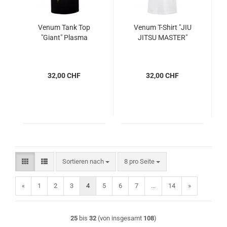
Venum Tank Top
Venum T-Shirt "JIU
"Giant" Plasma
JITSU MASTER"
32,00 CHF
32,00 CHF
Sortieren nach
pro Seite
Sortieren nach
8 pro Seite
«
1
2
3
4
5
6
7
...
14
»
25
bis
32
(von insgesamt
108
)