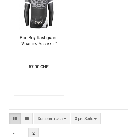
Bad Boy Rashguard
"Shadow Assassin"
57,00 CHF
Sortieren nach
pro Seite
Sortieren nach
8 pro Seite
«
1
2