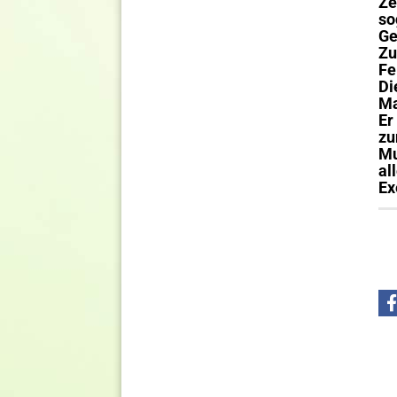
Ze
so
Ge
Zu
Fe
Di
Ma
Er
zu
Mu
al
Ex