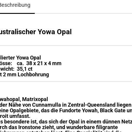
Beschreibung
ustralischer Yowa Opal
lierter Yowa Opal
össe: ca. 38 x 21 x 4 mm
wicht: 35,1 ct
t 2 mm Lochbohrung
wahopal, Matrixopal
 der Nähe von Cunnamulla in Zentral-Queensland liegen
eine Opalgebiete, das die Fundorte Yowah, Black Gate u
roit umfasst.
s besondere ist, das sich der Opal in einem dünnen Net
rch das Ironstone zieht, und wunderbare filigrante