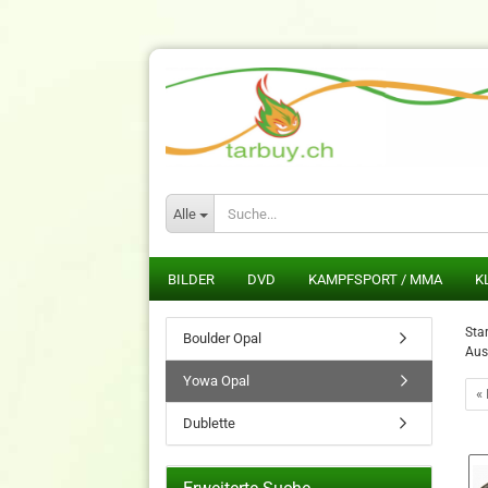
Alle
BILDER
DVD
KAMPFSPORT / MMA
K
Star
Boulder Opal
Aus
Yowa Opal
« 
Dublette