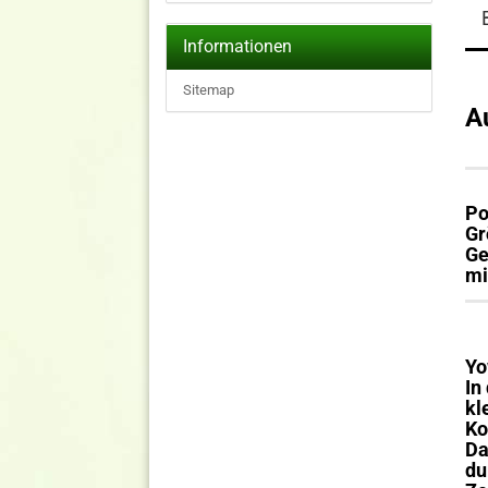
Informationen
Sitemap
A
Po
Gr
Ge
mi
Yo
In
kl
Ko
Da
du