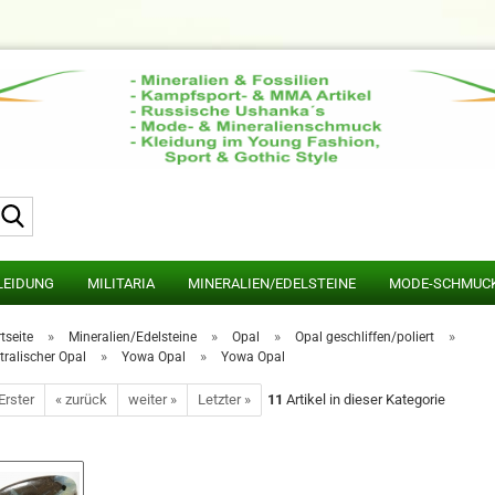
Suche...
LEIDUNG
MILITARIA
MINERALIEN/EDELSTEINE
MODE-SCHMUC
»
»
»
»
tseite
Mineralien/Edelsteine
Opal
Opal geschliffen/poliert
»
»
tralischer Opal
Yowa Opal
Yowa Opal
Erster
« zurück
weiter »
Letzter »
11
Artikel in dieser Kategorie