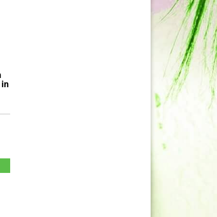
m
 in