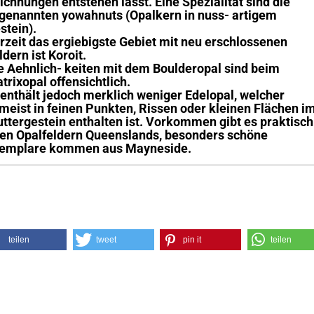
ichnungen entstehen lässt. Eine Spezialität sind die
genannten yowahnuts (Opalkern in nuss- artigem
stein).
rzeit das ergiebigste Gebiet mit neu erschlossenen
ldern ist Koroit.
e Aehnlich- keiten mit dem Boulderopal sind beim
trixopal offensichtlich.
 enthält jedoch merklich weniger Edelopal, welcher
meist in feinen Punkten, Rissen oder kleinen Flächen i
ttergestein enthalten ist. Vorkommen gibt es praktisch
len Opalfeldern Queenslands, besonders schöne
emplare kommen aus Mayneside.
teilen
tweet
pin it
teilen